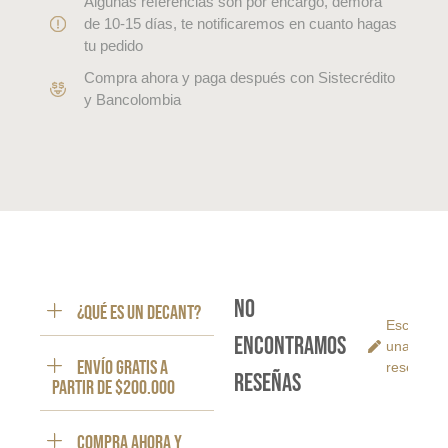
Algunas referencias son por encargo, demora
de 10-15 días, te notificaremos en cuanto hagas
tu pedido
Compra ahora y paga después con Sistecrédito
y Bancolombia
No
¿Qué es un decant?
Escribe
encontramos
una
ENVÍO GRATIS a
reseña
reseñas
partir de $200.000
Compra ahora y