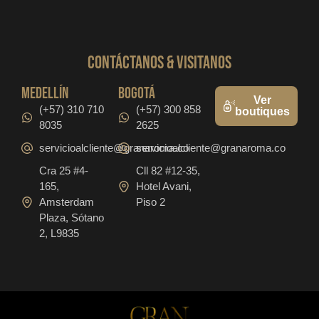
CONTáCTanos & VISITANOS
medellín
bogotá
Ver
(+57) 310 710
(+57) 300 858
boutiques
8035
2625
servicioalcliente@granaroma.co
servicioalcliente@granaroma.co
Cra 25 #4-
Cll 82 #12-35,
165,
Hotel Avani,
Amsterdam
Piso 2
Plaza, Sótano
2, L9835