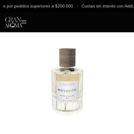
 por pedidos superiores a $200.000 ∙ Cuotas sin interés con Addi, Ba