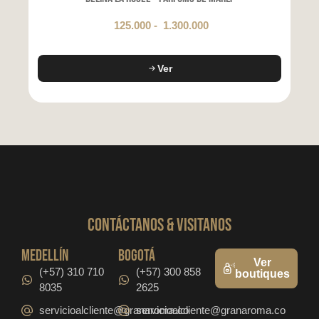
125.000
-
1.300.000
Ver
CONTáCTanos & VISITANOS
medellín
bogotá
Ver
(+57) 310 710
(+57) 300 858
boutiques
8035
2625
servicioalcliente@granaroma.co
servicioalcliente@granaroma.co