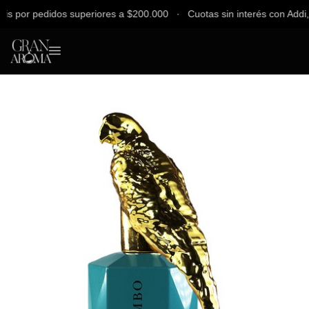
por pedidos superiores a $200.000 ∙ Cuotas sin interés con Addi, Ban