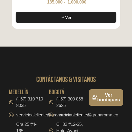
135.000
-
1.000.000
Ver
CONTáCTanos & VISITANOS
medellín
bogotá
Ver
(+57) 310 710
(+57) 300 858
boutiques
8035
2625
servicioalcliente@granaroma.co
servicioalcliente@granaroma.co
Cra 25 #4-
Cll 82 #12-35,
165,
Hotel Avani,