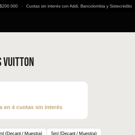
00.000 ∙ Cuotas sin interés con Addi, Bancolombia y Sistecrédito ∙ E
s Vuitton
a en 4 cuotas sin interés
ml (Decant / Muestra)
5ml (Decant / Muestra)