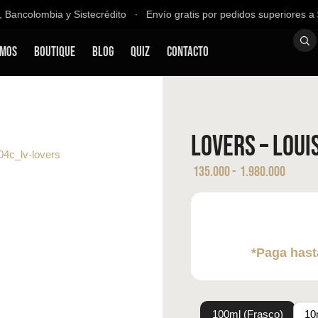
ancolombia y Sistecrédito ∙ Envío gratis por pedidos superiores a $2
omos
Boutique
Blog
QUIZ
Contacto
Lovers – Loui
135.000
-
1.980.000
*Paga hast
100ml (Frasco)
10