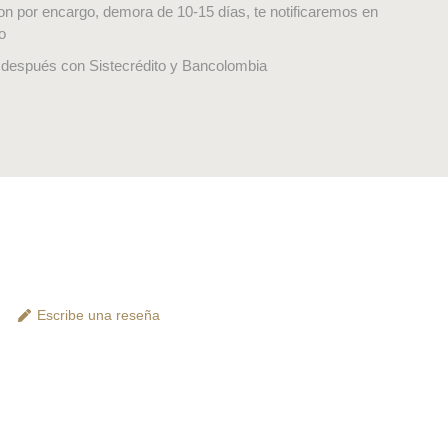
on por encargo, demora de 10-15 días, te notificaremos en
o
después con Sistecrédito y Bancolombia
Escribe una reseña