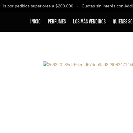
s por pedidos superiores a $200.000 ∙ Cuotas sin interés con Addi, B
Inicio
Perfumes
Los Más Vendidos
Quienes S