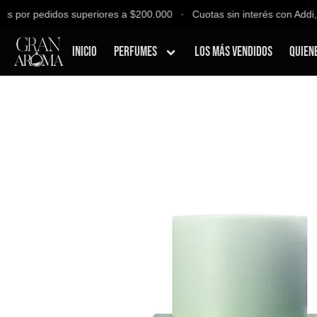
 por pedidos superiores a $200.000 ∙ Cuotas sin interés con Addi, Ba
Inicio
Perfumes
Los Más Vendidos
Quien