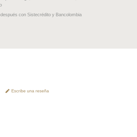
o
después con Sistecrédito y Bancolombia
Escribe una reseña