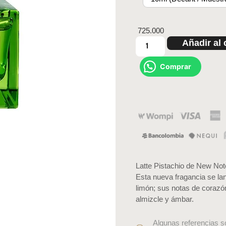
725.000
Añadir al 
Comprar
Latte Pistachio de New Not
Esta nueva fragancia se la
limón; sus notas de corazó
almizcle y ámbar.
Algunas referencias s