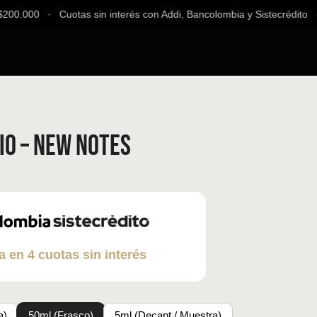
0.000 ∙ Cuotas sin interés con Addi, Bancolombia y Sistecrédito ∙ En
io – New Notes
a en 4 cuotas sin interés
a)
50ml (Frasco)
5ml (Decant / Muestra)