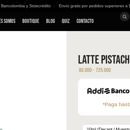
ncolombia y Sistecrédito ∙ Envío gratis por pedidos superiores a $20
es Somos
Boutique
Blog
QUIZ
Contacto
Latte Pistach
80.000
-
725.000
*Paga hast
10ml (Decant / Muestr