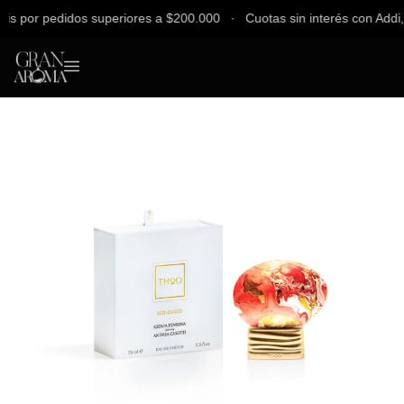
 por pedidos superiores a $200.000 ∙ Cuotas sin interés con Addi, Ba