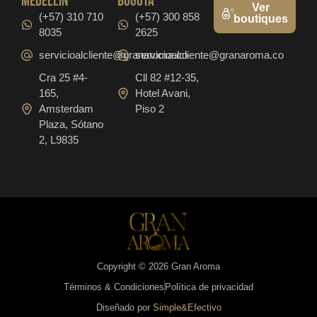
medellín
bogotá
Ver
(+57) 310 710
(+57) 300 858
boutiques
8035
2625
servicioalcliente@granaroma.co
servicioalcliente@granaroma.co
Cra 25 #4-
Cll 82 #12-35,
165,
Hotel Avani,
Amsterdam
Piso 2
Plaza, Sótano
2, L9835
Copyright © 2026 Gran Aroma
Términos & Condiciones
Política de privacidad
Diseñado por
Simple&Efectivo