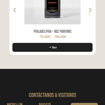
Philadelphia – RDZ Parfums
70.000
-
700.000
Ver
CONTáCTanos & VISITANOS