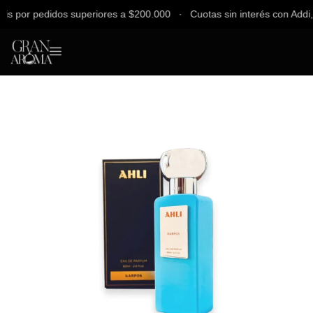
 por pedidos superiores a $200.000 ∙ Cuotas sin interés con Addi, Ba