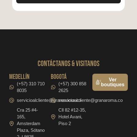
CONTáCTanos & VISITANOS
medellín
bogotá
Ver
(+57) 310 710
(+57) 300 858
boutiques
8035
2625
servicioalcliente@granaroma.co
servicioalcliente@granaroma.co
Cra 25 #4-
Cll 82 #12-35,
165,
Hotel Avani,
Amsterdam
Piso 2
Plaza, Sótano
2, L9835