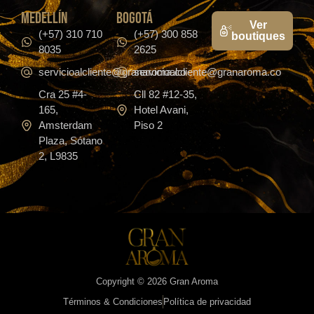
medellín
bogotá
Ver
(+57) 310 710
(+57) 300 858
boutiques
8035
2625
servicioalcliente@granaroma.co
servicioalcliente@granaroma.co
Cra 25 #4-
Cll 82 #12-35,
165,
Hotel Avani,
Amsterdam
Piso 2
Plaza, Sótano
2, L9835
Copyright © 2026 Gran Aroma
Términos & Condiciones
Política de privacidad