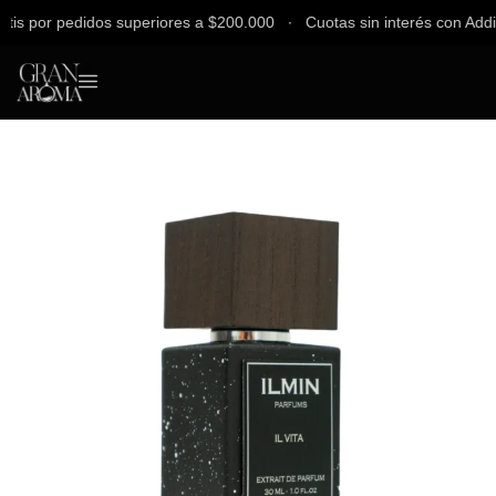
 por pedidos superiores a $200.000 ∙ Cuotas sin interés con Addi, Ba