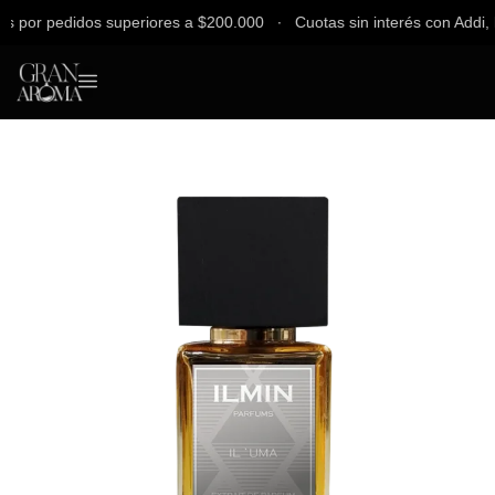
por pedidos superiores a $200.000 ∙ Cuotas sin interés con Addi, Ban