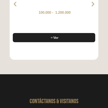
100.000
-
1.200.000
Ver
CONTáCTanos & VISITANOS