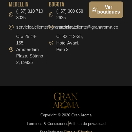
medellín
bogotá
Ver
(+57) 310 710
(+57) 300 858
boutiques
8035
2625
servicioalcliente@granaroma.co
servicioalcliente@granaroma.co
Cra 25 #4-
Cll 82 #12-35,
165,
Hotel Avani,
Amsterdam
Piso 2
Plaza, Sótano
2, L9835
Copyright © 2026 Gran Aroma
Términos & Condiciones
Política de privacidad