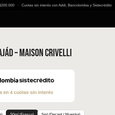
00.000 ∙ Cuotas sin interés con Addi, Bancolombia y Sistecrédito ∙ E
jád – Maison Crivelli
a en 4 cuotas sin interés
a)
50ml (Frasco)
5ml (Decant / Muestra)