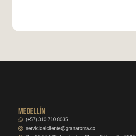
medellín
(+57) 310 710 8035
servicioalcliente@granaroma.co