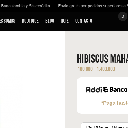
ancolombia y Sistecrédito ∙ Envío gratis por pedidos superiores a $2
es Somos
Boutique
Blog
QUIZ
Contacto
Hibiscus Maha
160.000
-
1.400.000
*Paga hast
10ml (Decant / Muestr