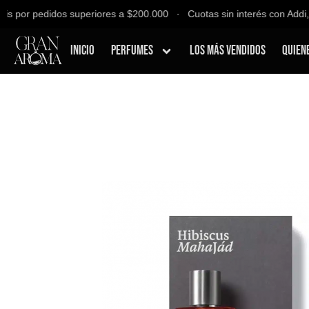
 por pedidos superiores a $200.000 ∙ Cuotas sin interés con Addi, B
Inicio
Perfumes
Los Más Vendidos
Quien