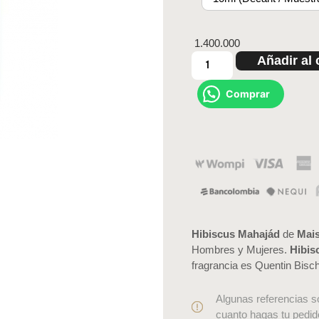
1.400.000
Añadir al 
Comprar
Hibiscus Mahajád
de
Mais
Hombres y Mujeres.
Hibis
fragrancia es Quentin Bisch
Algunas referencias s
cuanto hagas tu pedid