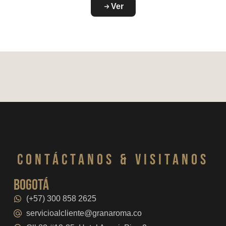
Ver
CONTáCTanos & VISITANOS
bogotá
(+57) 300 858 2625
servicioalcliente@granaroma.co