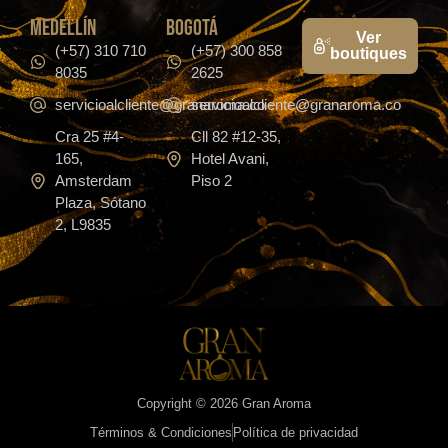
medellín
bogotá
Ver
(+57) 310 710
(+57) 300 858
boutiques
8035
2625
servicioalcliente@granaroma.co
servicioalcliente@granaroma.co
Cra 25 #4-
Cll 82 #12-35,
165,
Hotel Avani,
Amsterdam
Piso 2
Plaza, Sótano
2, L9835
Copyright © 2026 Gran Aroma
Términos & Condiciones
Política de privacidad