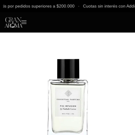
 por pedidos superiores a $200.000 ∙ Cuotas sin interés con Addi, Ba