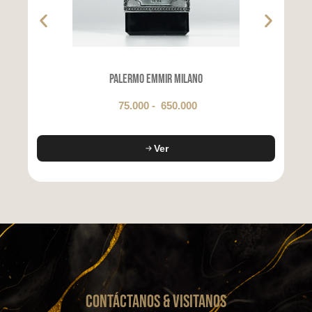
Palermo Emmir Milano
75.000
-
650.000
Ver
CONTáCTanos & VISITANOS