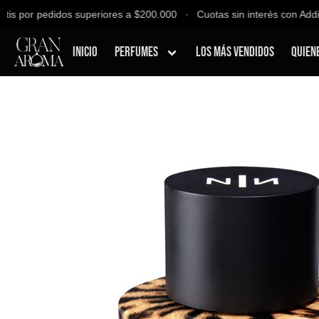
 por pedidos superiores a $200.000 ∙ Cuotas sin interés con Addi, Ba
Inicio
Perfumes
Los Más Vendidos
Quien