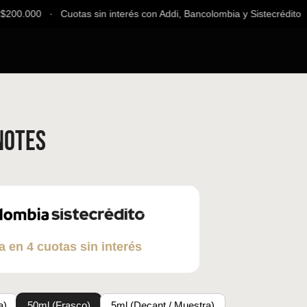
00.000 ∙ Cuotas sin interés con Addi, Bancolombia y Sistecrédito ∙ E
Notes
a en 4 cuotas sin interés
a)
50ml (Frasco)
5ml (Decant / Muestra)