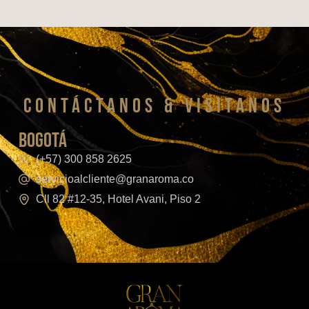
CONTáCTanos & VISITANOS
bogotá
(+57) 300 858 2625
servicioalcliente@granaroma.co
Cll 82 #12-35, Hotel Avani, Piso 2