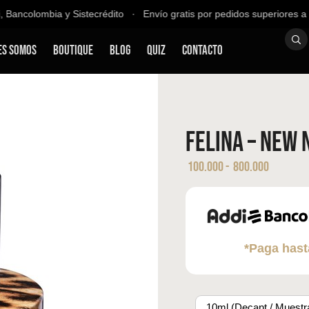
ncolombia y Sistecrédito ∙ Envío gratis por pedidos superiores a $2
es Somos
Boutique
Blog
QUIZ
Contacto
Felina – New 
100.000
-
800.000
*Paga hast
10ml (Decant / Muestr