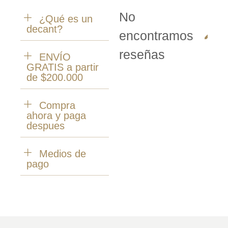
No
¿Qué es un
Escr
decant?
encontramos
una
res
reseñas
ENVÍO
GRATIS a partir
de $200.000
Compra
ahora y paga
despues
Medios de
pago