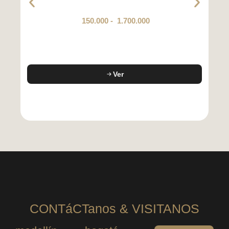
150.000
-
1.700.000
Ver
CONTáCTanos & VISITANOS