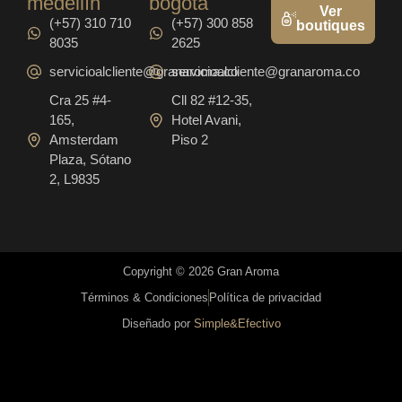
medellín
bogotá
Ver
(+57) 310 710
(+57) 300 858
boutiques
8035
2625
servicioalcliente@granaroma.co
servicioalcliente@granaroma.co
Cra 25 #4-
Cll 82 #12-35,
165,
Hotel Avani,
Amsterdam
Piso 2
Plaza, Sótano
2, L9835
Copyright © 2026 Gran Aroma
Términos & Condiciones
Política de privacidad
Diseñado por
Simple&Efectivo