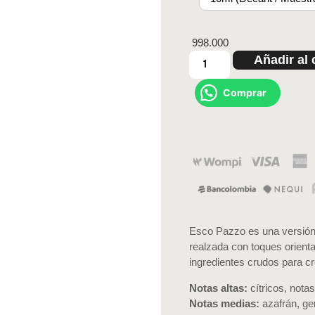
998.000
Añadir al 
Comprar
Esco Pazzo es una versión 
realzada con toques orien
ingredientes crudos para c
Notas altas:
cítricos, notas
Notas medias:
azafrán, ge