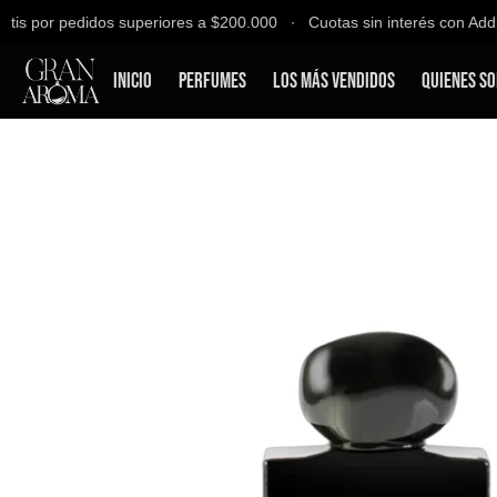
is por pedidos superiores a $200.000 ∙ Cuotas sin interés con Addi, 
Inicio
Perfumes
Los Más Vendidos
Quienes S