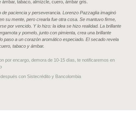
 ámbar, tabaco, almizcle, cuero, ámbar gris.
o de paciencia y perseverancia. Lorenzo Pazzaglia imaginó
en su mente, pero crearla fue otra cosa. Se mantuvo firme,
e por vencido. Y lo hizo: la idea se hizo realidad. La brillante
ergamota y pomelo, junto con pimienta, crea una brillante
do paso a un corazón aromático especiado. El secado revela
cuero, tabaco y ámbar.
on por encargo, demora de 10-15 días, te notificaremos en
o
después con Sistecrédito y Bancolombia