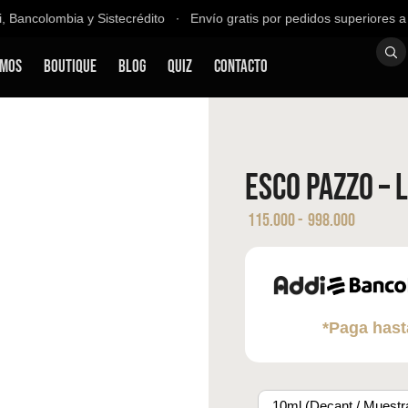
Bancolombia y Sistecrédito ∙ Envío gratis por pedidos superiores a $
omos
Boutique
Blog
QUIZ
Contacto
Esco Pazzo – 
115.000
-
998.000
*Paga hast
10ml (Decant / Muestr