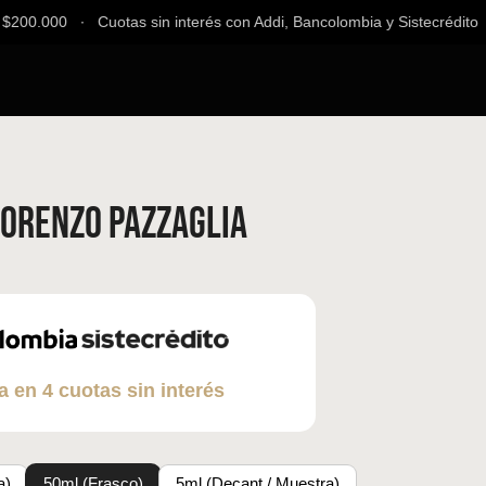
200.000 ∙ Cuotas sin interés con Addi, Bancolombia y Sistecrédito ∙ 
Lorenzo Pazzaglia
a en 4 cuotas sin interés
a)
50ml (Frasco)
5ml (Decant / Muestra)