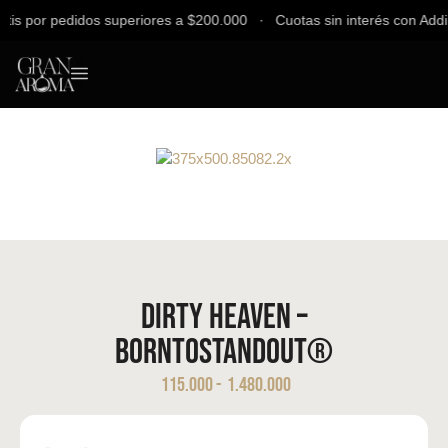
 por pedidos superiores a $200.000 ∙ Cuotas sin interés con Addi, B
Dirty Heaven –
BORNTOSTANDOUT®
115.000
-
1.480.000