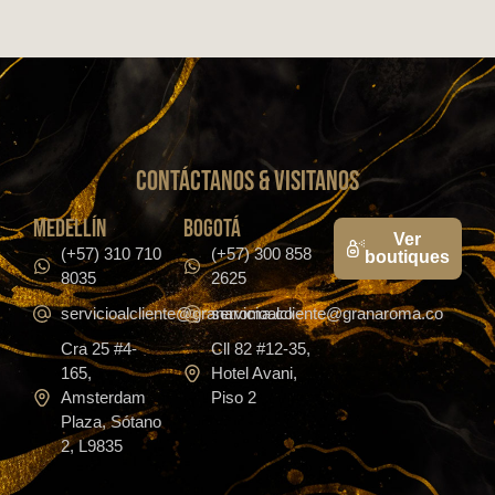
CONTáCTanos & VISITANOS
medellín
bogotá
Ver
(+57) 310 710
(+57) 300 858
boutiques
8035
2625
servicioalcliente@granaroma.co
servicioalcliente@granaroma.co
Cra 25 #4-
Cll 82 #12-35,
165,
Hotel Avani,
Amsterdam
Piso 2
Plaza, Sótano
2, L9835