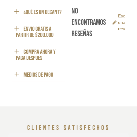
No
¿Qué es un decant?
Escribe
encontramos
una
ENVÍO GRATIS a
reseña
reseñas
partir de $200.000
Compra ahora y
paga despues
Medios de pago
clientes satisfechos