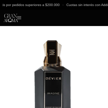
 por pedidos superiores a $200.000 ∙ Cuotas sin interés con Addi, Ba