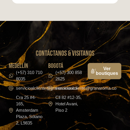
CONTáCTanos & VISITANOS
medellín
bogotá
Ver
(+57) 310 710
(+57) 300 858
boutiques
8035
2625
servicioalcliente@granaroma.co
servicioalcliente@granaroma.co
Cra 25 #4-
Cll 82 #12-35,
165,
Hotel Avani,
Amsterdam
Piso 2
Plaza, Sótano
2, L9835