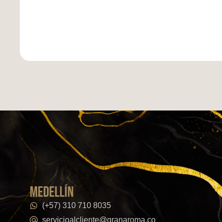
medellín
(+57) 310 710 8035
servicioalcliente@granaroma.co