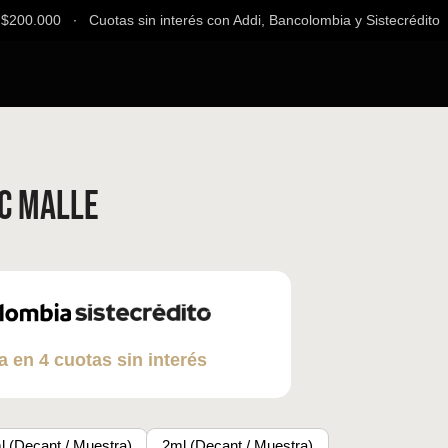
00.000 ∙ Cuotas sin interés con Addi, Bancolombia y Sistecrédito ∙ E
c Malle
a en 4 cuotas sin interés
l (Decant / Muestra)
2ml (Decant / Muestra)