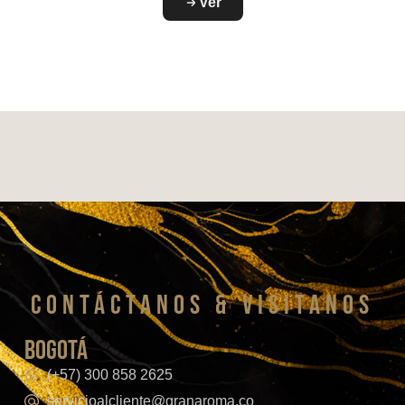
Ver
CONTáCTanos & VISITANOS
bogotá
(+57) 300 858 2625
servicioalcliente@granaroma.co