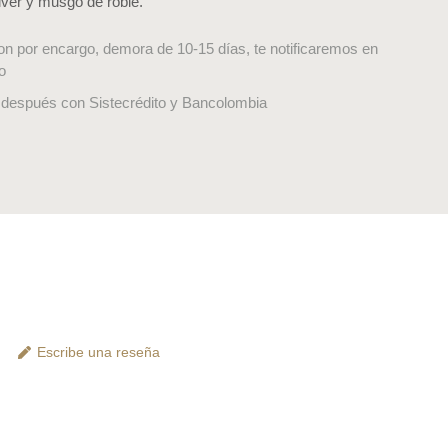
iver y musgo de roble.
on por encargo, demora de 10-15 días, te notificaremos en
o
después con Sistecrédito y Bancolombia
Escribe una reseña