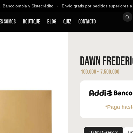
ancolombia y Sistecrédito ∙ Envío gratis por pedidos superiores a $2
es Somos
Boutique
Blog
QUIZ
Contacto
Dawn Frederi
100.000
-
7.500.000
*Paga hast
100ml (Frasco)
1m