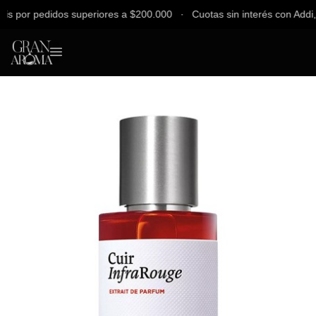
 por pedidos superiores a $200.000 ∙ Cuotas sin interés con Addi, Ba