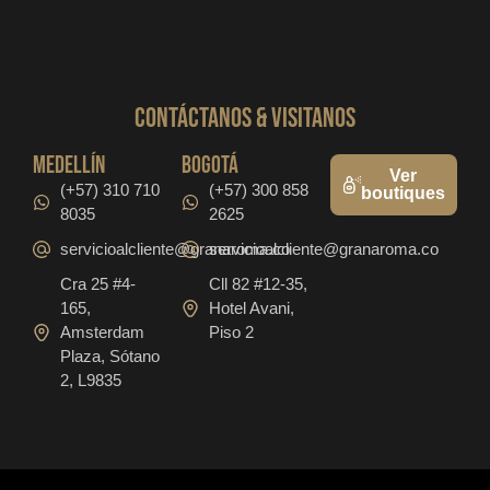
CONTáCTanos & VISITANOS
medellín
bogotá
Ver
(+57) 310 710
(+57) 300 858
boutiques
8035
2625
servicioalcliente@granaroma.co
servicioalcliente@granaroma.co
Cra 25 #4-
Cll 82 #12-35,
165,
Hotel Avani,
Amsterdam
Piso 2
Plaza, Sótano
2, L9835