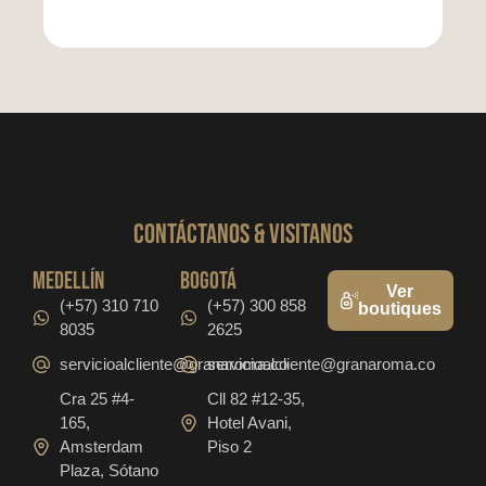
CONTáCTanos & VISITANOS
medellín
bogotá
Ver
(+57) 310 710
(+57) 300 858
boutiques
8035
2625
servicioalcliente@granaroma.co
servicioalcliente@granaroma.co
Cra 25 #4-
Cll 82 #12-35,
165,
Hotel Avani,
Amsterdam
Piso 2
Plaza, Sótano