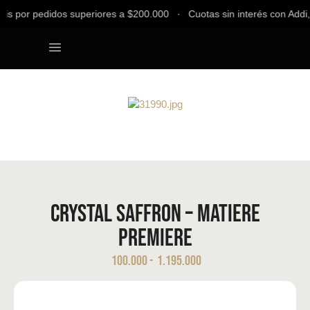
s por pedidos superiores a $200.000 ∙ Cuotas sin interés con Addi, 
Los Más Vendidos
Quienes Somos
Crystal Saffron – Matiere
Premiere
100.000
-
1.195.000