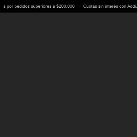
 por pedidos superiores a $200.000 ∙ Cuotas sin interés con Addi, Ba