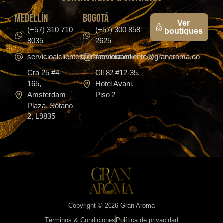
medellín
bogotá
Ver
(+57) 310 710
(+57) 300 858
boutiques
8035
2625
servicioalcliente@granaroma.co
servicioalcliente@granaroma.co
Cra 25 #4-
Cll 82 #12-35,
165,
Hotel Avani,
Amsterdam
Piso 2
Plaza, Sótano
2, L9835
Copyright © 2026 Gran Aroma
Términos & Condiciones
Política de privacidad