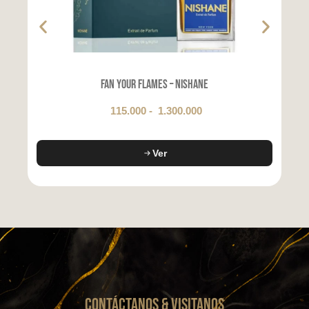
Fan Your Flames – Nishane
115.000
-
1.300.000
Ver
CONTáCTanos & VISITANOS