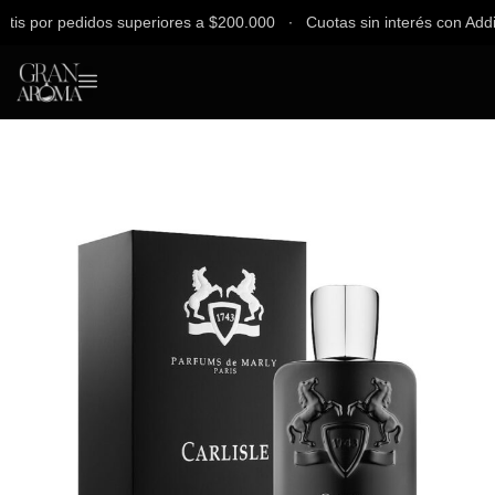
 por pedidos superiores a $200.000 ∙ Cuotas sin interés con Addi, Ba