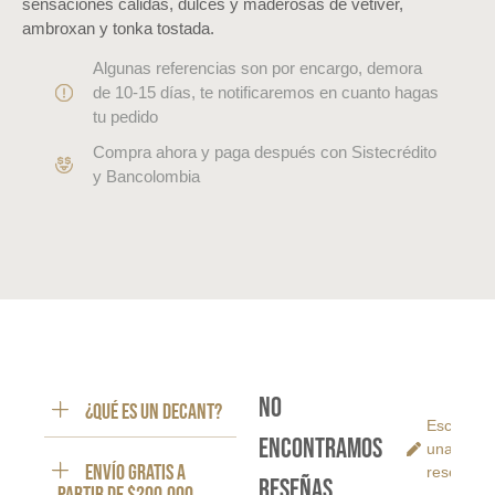
sensaciones cálidas, dulces y maderosas de vetiver,
ambroxan y tonka tostada.
Algunas referencias son por encargo, demora
de 10-15 días, te notificaremos en cuanto hagas
tu pedido
Compra ahora y paga después con Sistecrédito
y Bancolombia
No
¿Qué es un decant?
Escribe
encontramos
una
ENVÍO GRATIS a
reseña
reseñas