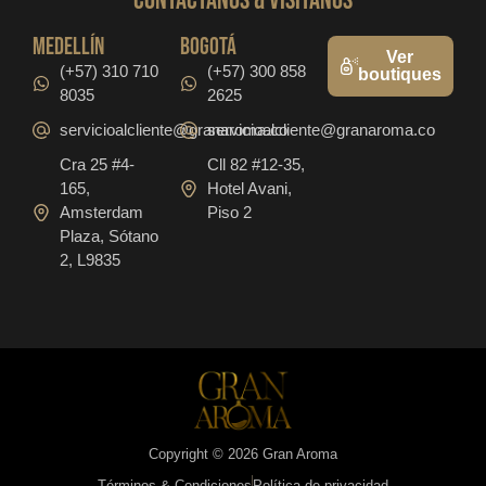
CONTáCTanos & VISITANOS
medellín
bogotá
Ver
(+57) 310 710
(+57) 300 858
boutiques
8035
2625
servicioalcliente@granaroma.co
servicioalcliente@granaroma.co
Cra 25 #4-
Cll 82 #12-35,
165,
Hotel Avani,
Amsterdam
Piso 2
Plaza, Sótano
2, L9835
Copyright © 2026 Gran Aroma
Términos & Condiciones
Política de privacidad