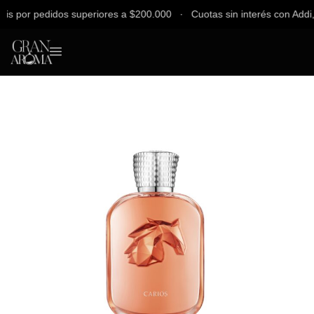
 por pedidos superiores a $200.000 ∙ Cuotas sin interés con Addi, Ba