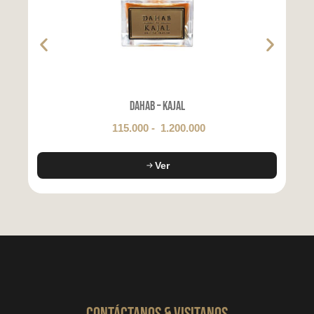
Dahab – Kajal
115.000
-
1.200.000
Ver