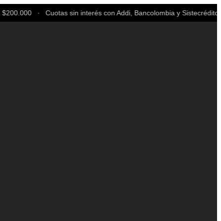
200.000 ∙ Cuotas sin interés con Addi, Bancolombia y Sistecrédito ∙ 