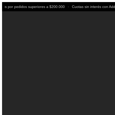
s por pedidos superiores a $200.000 ∙ Cuotas sin interés con Addi, 