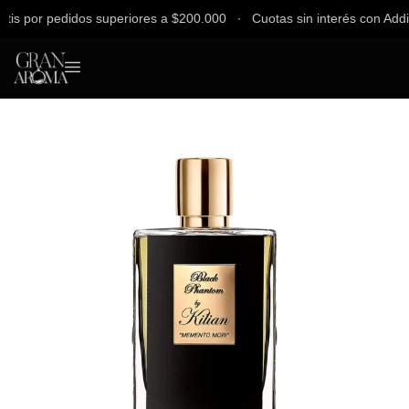
s por pedidos superiores a $200.000 ∙ Cuotas sin interés con Addi, B