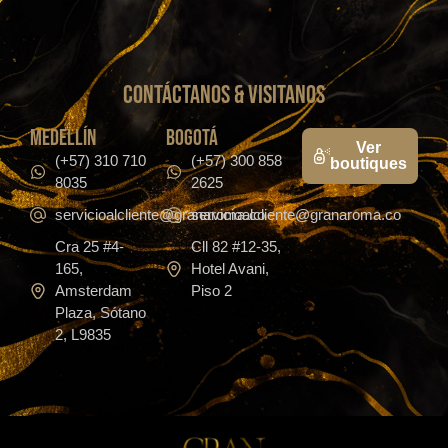
CONTáCTanos & VISITANOS
medellín
bogotá
Ver
(+57) 310 710
(+57) 300 858
boutiques
8035
2625
servicioalcliente@granaroma.co
servicioalcliente@granaroma.co
Cra 25 #4-
Cll 82 #12-35,
165,
Hotel Avani,
Amsterdam
Piso 2
Plaza, Sótano
2, L9835