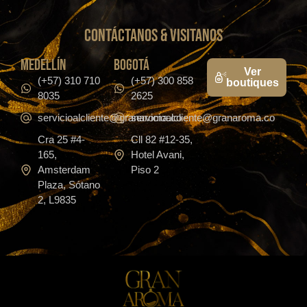
CONTáCTanos & VISITANOS
medellín
bogotá
Ver
(+57) 310 710
(+57) 300 858
boutiques
8035
2625
servicioalcliente@granaroma.co
servicioalcliente@granaroma.co
Cra 25 #4-
Cll 82 #12-35,
165,
Hotel Avani,
Amsterdam
Piso 2
Plaza, Sótano
2, L9835