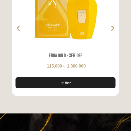
Erba Gold – Xerjoff
115.000
-
1.300.000
Ver