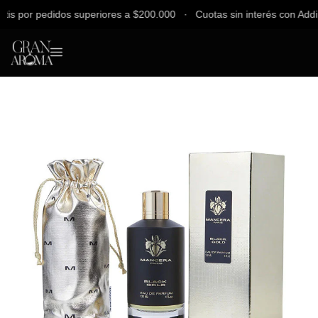
 por pedidos superiores a $200.000 ∙ Cuotas sin interés con Addi, Ba