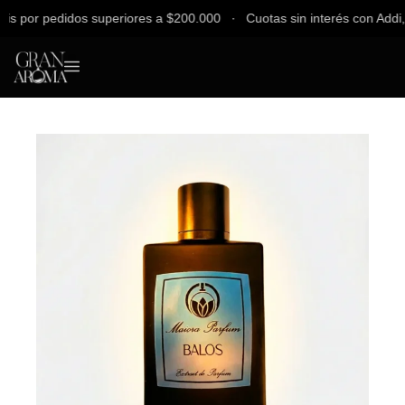
 por pedidos superiores a $200.000 ∙ Cuotas sin interés con Addi, Ba