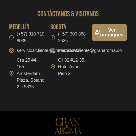
CONTáCTanos & VISITANOS
medellín
bogotá
Ver
(+57) 310 710
(+57) 300 858
boutiques
8035
2625
servicioalcliente@granaroma.co
servicioalcliente@granaroma.co
Cra 25 #4-
Cll 82 #12-35,
165,
Hotel Avani,
Amsterdam
Piso 2
Plaza, Sótano
2, L9835