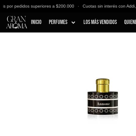
 por pedidos superiores a $200.000 ∙ Cuotas sin interés con Addi, Ba
Inicio
Perfumes
Los Más Vendidos
Quien