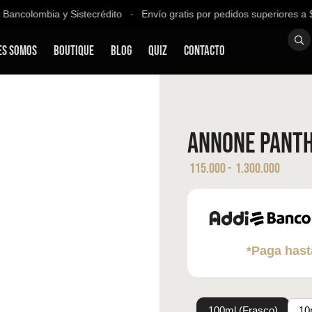
ncolombia y Sistecrédito ∙ Envío gratis por pedidos superiores a $2
es Somos
Boutique
Blog
QUIZ
Contacto
Annone Pant
115.000
-
1.300.000
*Paga hast
100ml (Frasco)
10