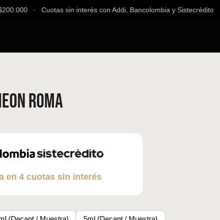
00.000 ∙ Cuotas sin interés con Addi, Bancolombia y Sistecrédito ∙ E
heon Roma
a en 4 cuotas sin interés
ml (Decant / Muestra)
5ml (Decant / Muestra)