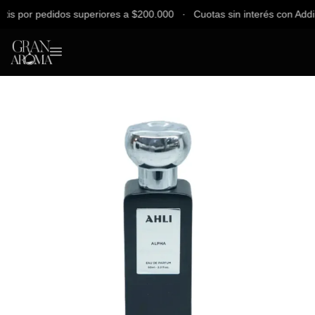
 por pedidos superiores a $200.000 ∙ Cuotas sin interés con Addi, B