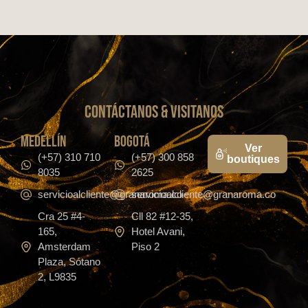
CONTáCTanos & VISITANOS
medellín
bogotá
Ver
(+57) 310 710
(+57) 300 858
boutiques
8035
2625
servicioalcliente@granaroma.co
servicioalcliente@granaroma.co
Cra 25 #4-
Cll 82 #12-35,
165,
Hotel Avani,
Amsterdam
Piso 2
Plaza, Sótano
2, L9835