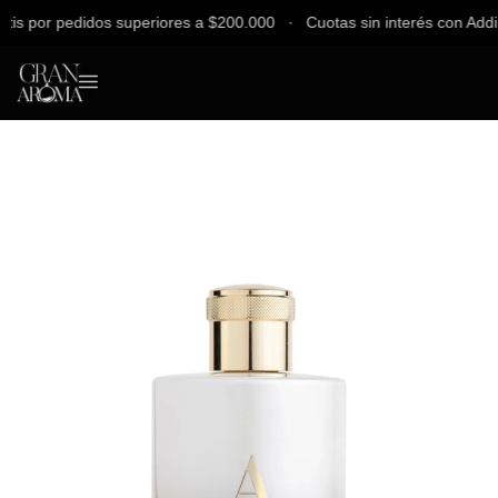
 por pedidos superiores a $200.000 ∙ Cuotas sin interés con Addi, Ba