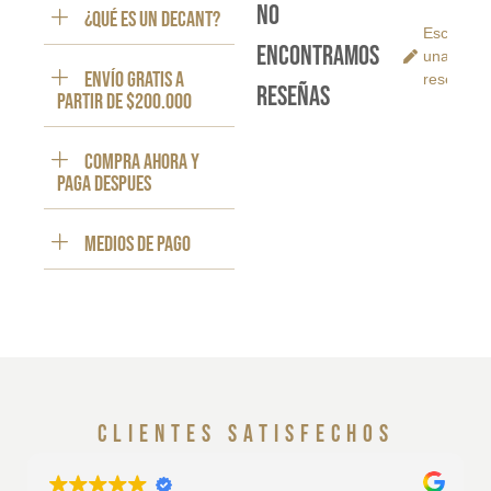
No
¿Qué es un decant?
Escribe
encontramos
una
ENVÍO GRATIS a
reseña
reseñas
partir de $200.000
Compra ahora y
paga despues
Medios de pago
clientes satisfechos