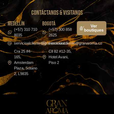
CONTáCTanos & VISITANOS
medellín
bogotá
Ver
(+57) 310 710
(+57) 300 858
boutiques
8035
2625
servicioalcliente@granaroma.co
servicioalcliente@granaroma.co
Cra 25 #4-
Cll 82 #12-35,
165,
Hotel Avani,
Amsterdam
Piso 2
Plaza, Sótano
2, L9835