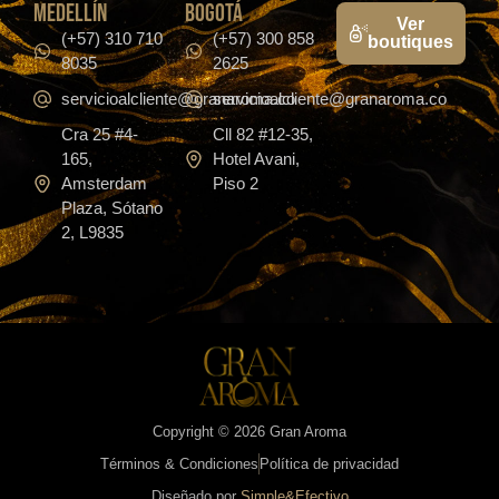
medellín
bogotá
Ver
(+57) 310 710
(+57) 300 858
boutiques
8035
2625
servicioalcliente@granaroma.co
servicioalcliente@granaroma.co
Cra 25 #4-
Cll 82 #12-35,
165,
Hotel Avani,
Amsterdam
Piso 2
Plaza, Sótano
2, L9835
Copyright © 2026 Gran Aroma
Términos & Condiciones
Política de privacidad
Diseñado por
Simple&Efectivo