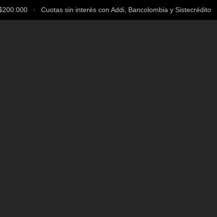
00.000 ∙ Cuotas sin interés con Addi, Bancolombia y Sistecrédito ∙ E